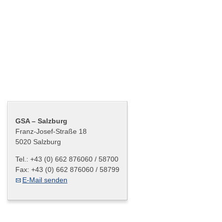
Graz – Cash Center
Salzburg – Cash Center
Innsbruck – Cash Center
Klagenfurt – Cash Center
Bregenz – Cash Center
Kontakt
GSA – Salzburg
Franz-Josef-Straße 18
Mein Bargeld
5020 Salzburg
Tel.:
+43 (0) 662 876060 / 58700
Karriere
Fax:
+43 (0) 662 876060 / 58799
E-Mail senden